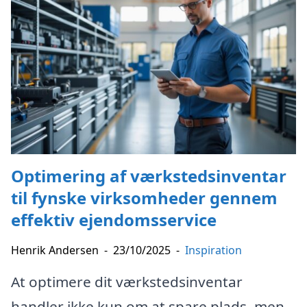
Optimering af værkstedsinventar
til fynske virksomheder gennem
effektiv ejendomsservice
Henrik Andersen
-
23/10/2025
-
Inspiration
At optimere dit værkstedsinventar
handler ikke kun om at spare plads, men