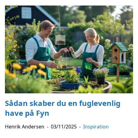
Sådan skaber du en fuglevenlig
have på Fyn
Henrik Andersen
-
03/11/2025
-
Inspiration